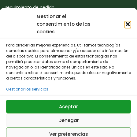
Seguimiento de pedido
Gestionar el
Devoluciones
consentimiento de las
Contacto
cookies
Para ofrecer las mejores experiencias, utilizamos tecnologías
CONTACTO
como las cookies para almacenar y/o acceder a la información
del dispositivo. El consentimiento de estas tecnologías nos
permitirá procesar datos como el comportamiento de
942 25 50 54
navegación o las identificaciones únicas en este sitio. No
consentir o retirar el consentimiento, puede afectar negativamente
Polígono de Trascueto, parcela 4, 39600 Revilla de
a ciertas características y funciones.
Camargo, Cantabria
Gestionar los servicios
info@fernando-santamaria.com
Aceptar
Denegar
© 2025 Huerta & Jardín Fernando Santamaría.
Ver preferencias
Términos y Condiciones
Aviso Legal
Política de privacidad