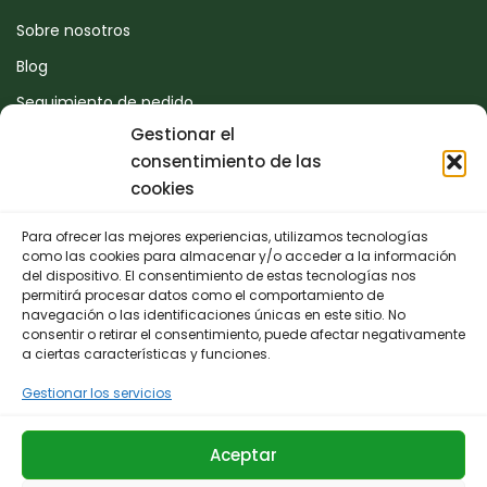
Sobre nosotros
Blog
Seguimiento de pedido
Gestionar el
Devoluciones
consentimiento de las
Contacto
cookies
Para ofrecer las mejores experiencias, utilizamos tecnologías
CONTACTO
como las cookies para almacenar y/o acceder a la información
del dispositivo. El consentimiento de estas tecnologías nos
permitirá procesar datos como el comportamiento de
942 25 50 54
navegación o las identificaciones únicas en este sitio. No
consentir o retirar el consentimiento, puede afectar negativamente
Polígono de Trascueto, parcela 4, 39600 Revilla de
a ciertas características y funciones.
Camargo, Cantabria
Gestionar los servicios
info@fernando-santamaria.com
Aceptar