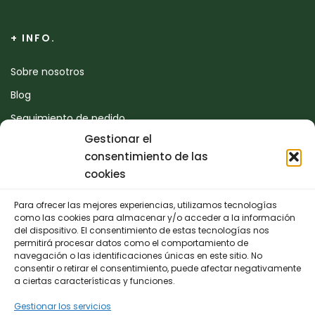
+ INFO.
Sobre nosotros
Blog
Seguimiento de pedido
Gestionar el
Devoluciones
consentimiento de las
Contacto
cookies
Para ofrecer las mejores experiencias, utilizamos tecnologías
CONTACTO
como las cookies para almacenar y/o acceder a la información
del dispositivo. El consentimiento de estas tecnologías nos
permitirá procesar datos como el comportamiento de
942 25 50 54
navegación o las identificaciones únicas en este sitio. No
consentir o retirar el consentimiento, puede afectar negativamente
Polígono de Trascueto, parcela 4, 39600 Revilla de
a ciertas características y funciones.
Camargo, Cantabria
Gestionar los servicios
info@fernando-santamaria.com