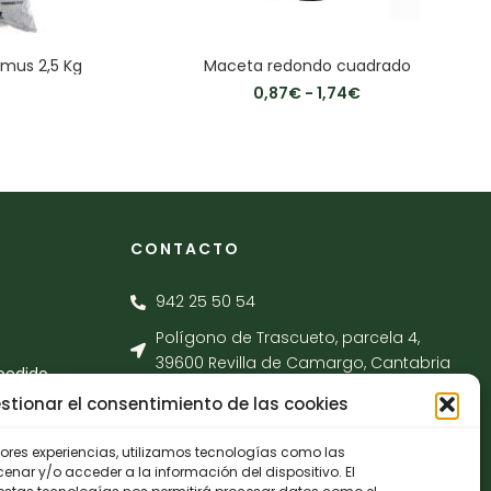
mus 2,5 Kg
Maceta redondo cuadrado
0,87
€
-
1,74
€
CONTACTO
942 25 50 54
Polígono de Trascueto, parcela 4,
39600 Revilla de Camargo, Cantabria
pedido
info@fernando-santamaria.com
stionar el consentimiento de las cookies
jores experiencias, utilizamos tecnologías como las
nar y/o acceder a la información del dispositivo. El