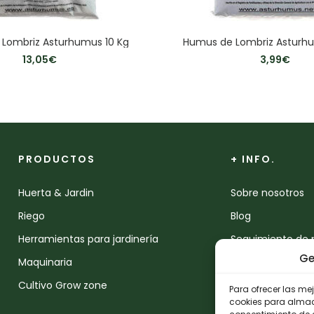
Lombriz Asturhumus 10 Kg
Humus de Lombriz Asturhu
13,05
€
3,99
€
PRODUCTOS
+ INFO.
Huerta & Jardin
Sobre nosotros
Riego
Blog
Herramientas para jardinería
Seguimiento de 
Ge
Maquinaria
Devoluciones
Cultivo Grow zone
Contacto
Para ofrecer las me
cookies para almace