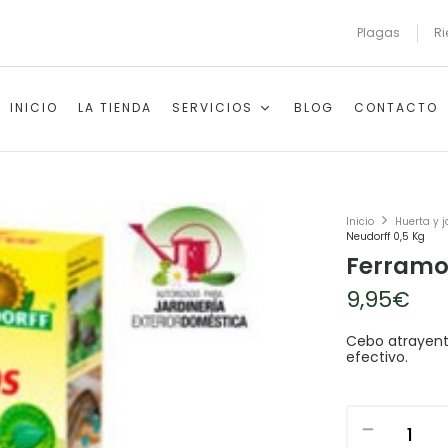
Plagas
Ri
INICIO
LA TIENDA
SERVICIOS
BLOG
CONTACTO
Inicio
Huerta y j
Neudorff 0,5 Kg
Ferramol
9,95
€
Cebo atrayent
efectivo.