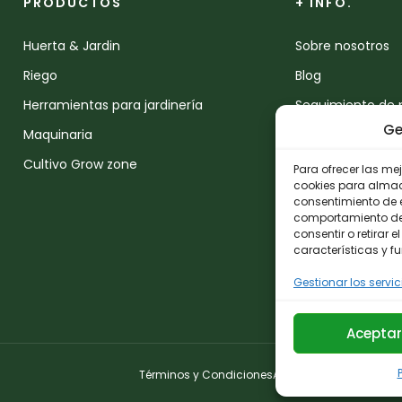
PRODUCTOS
+ INFO.
Huerta & Jardin
Sobre nosotros
Riego
Blog
Herramientas para jardinería
Seguimiento de 
Ge
Maquinaria
Devoluciones
Cultivo Grow zone
Contacto
Para ofrecer las me
cookies para almace
consentimiento de 
comportamiento de n
consentir o retirar
características y f
Gestionar los servic
Aceptar
Términos y Condiciones
Aviso Legal
Política de 