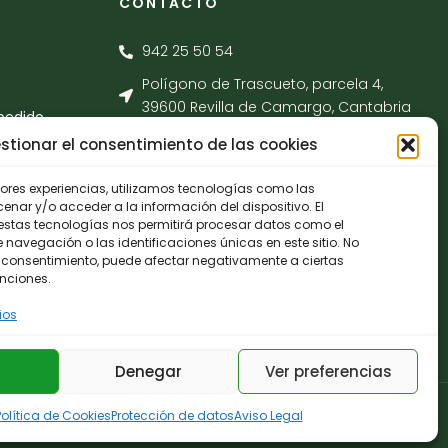
CONTACTO
942 25 50 54
Polígono de Trascueto, parcela 4,
39600 Revilla de Camargo, Cantabria
pedido
info@fernando-santamaria.com
stionar el consentimiento de las cookies
jores experiencias, utilizamos tecnologías como las
nar y/o acceder a la información del dispositivo. El
estas tecnologías nos permitirá procesar datos como el
avegación o las identificaciones únicas en este sitio. No
 el consentimiento, puede afectar negativamente a ciertas
unciones.
ios
Denegar
Ver preferencias
Política de Cookies
Protección de datos
Aviso Legal
privacidad