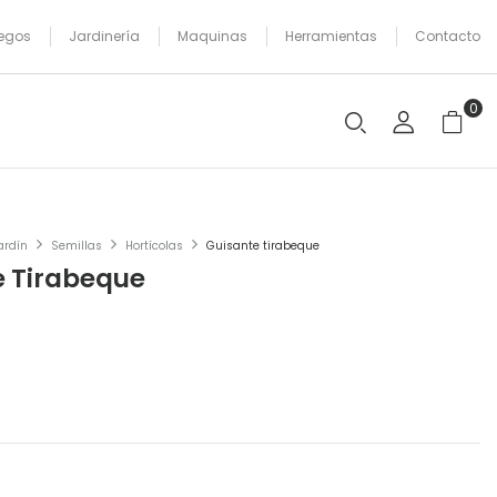
egos
Jardinería
Maquinas
Herramientas
Contacto
0
ardín
Semillas
Hortícolas
Guisante tirabeque
e Tirabeque