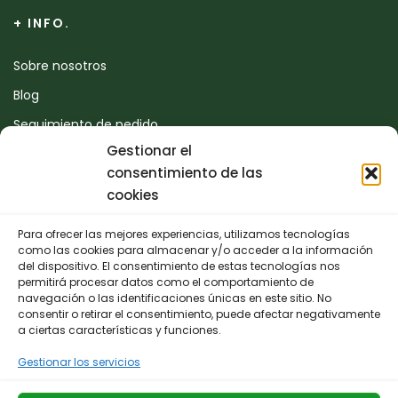
+ INFO.
Sobre nosotros
Blog
Seguimiento de pedido
Gestionar el
Devoluciones
consentimiento de las
Contacto
cookies
Para ofrecer las mejores experiencias, utilizamos tecnologías
CONTACTO
como las cookies para almacenar y/o acceder a la información
del dispositivo. El consentimiento de estas tecnologías nos
permitirá procesar datos como el comportamiento de
942 25 50 54
navegación o las identificaciones únicas en este sitio. No
consentir o retirar el consentimiento, puede afectar negativamente
Polígono de Trascueto, parcela 4, 39600 Revilla de
a ciertas características y funciones.
Camargo, Cantabria
Gestionar los servicios
info@fernando-santamaria.com