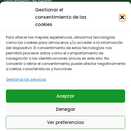
Seguimiento de pedido
Gestionar el
Devoluciones
consentimiento de las
Contacto
cookies
Para ofrecer las mejores experiencias, utilizamos tecnologías
CONTACTO
como las cookies para almacenar y/o acceder a la información
del dispositivo. El consentimiento de estas tecnologías nos
permitirá procesar datos como el comportamiento de
942 25 50 54
navegación o las identificaciones únicas en este sitio. No
consentir o retirar el consentimiento, puede afectar negativamente
Polígono de Trascueto, parcela 4, 39600 Revilla de
a ciertas características y funciones.
Camargo, Cantabria
Gestionar los servicios
info@fernando-santamaria.com
Aceptar
Denegar
© 2025 Huerta & Jardín Fernando Santamaría.
Ver preferencias
Términos y Condiciones
Aviso Legal
Política de privacidad