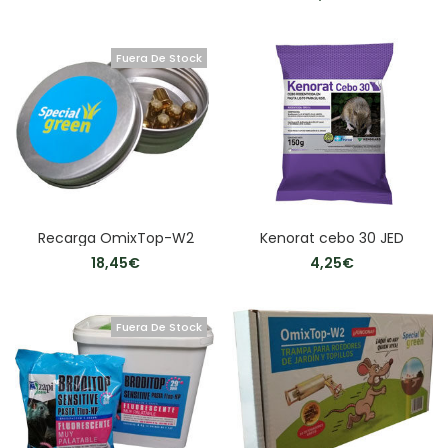
Fuera De Stock
Recarga OmixTop-W2
Kenorat cebo 30 JED
18,45
€
4,25
€
Fuera De Stock