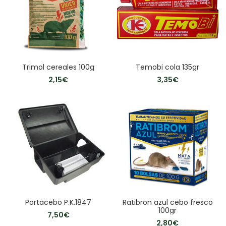
Trimol cereales 100g
Temobi cola 135gr
2,15
€
3,35
€
Portacebo P.K.1847
Ratibron azul cebo fresco
100gr
7,50
€
2,80
€