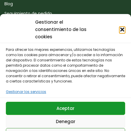
Blog
Seguimiento de pedido
Gestionar el
Devoluciones
consentimiento de las
Contacto
cookies
Para ofrecer las mejores experiencias, utilizamos tecnologías
CONTACTO
como las cookies para almacenar y/o acceder a la información
del dispositivo. El consentimiento de estas tecnologías nos
permitirá procesar datos como el comportamiento de
942 25 50 54
navegación o las identificaciones únicas en este sitio. No
consentir o retirar el consentimiento, puede afectar negativamente
Polígono de Trascueto, parcela 4, 39600 Revilla de
a ciertas características y funciones.
Camargo, Cantabria
Gestionar los servicios
info@fernando-santamaria.com
Aceptar
Denegar
© 2025 Huerta & Jardín Fernando Santamaría.