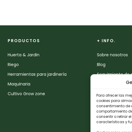
PRODUCTOS
+ INFO.
Huerta & Jardin
Sobre nosotros
Riego
Blog
Herramientas para jardinería
Seguimiento de 
Ge
Maquinaria
Devoluciones
Cultivo Grow zone
Contacto
Para ofrecer las me
cookies para almace
consentimiento de 
comportamiento de n
consentir o retirar
características y f