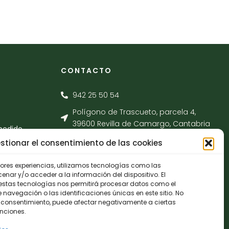
CONTACTO
942 25 50 54
Polígono de Trascueto, parcela 4,
39600 Revilla de Camargo, Cantabria
pedido
info@fernando-santamaria.com
stionar el consentimiento de las cookies
jores experiencias, utilizamos tecnologías como las
nar y/o acceder a la información del dispositivo. El
estas tecnologías nos permitirá procesar datos como el
avegación o las identificaciones únicas en este sitio. No
 el consentimiento, puede afectar negativamente a ciertas
unciones.