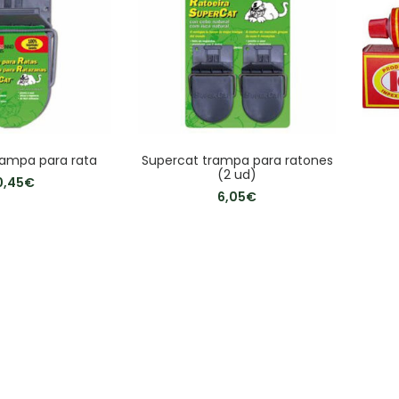
rampa para rata
Supercat trampa para ratones
(2 ud)
0,45
€
6,05
€