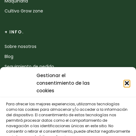
Maquinaria
Cultivo Grow zone
+ INFO.
Sobre nosotros
Blog
Seguimiento de pedido
Gestionar el
Devoluciones
consentimiento de las
Contacto
cookies
Para ofrecer las mejores experiencias, utilizamos tecnologías
CONTACTO
como las cookies para almacenar y/o acceder a la información
del dispositivo. El consentimiento de estas tecnologías nos
permitirá procesar datos como el comportamiento de
942 25 50 54
navegación o las identificaciones únicas en este sitio. No
consentir o retirar el consentimiento, puede afectar negativamente
Polígono de Trascueto, parcela 4, 39600 Revilla de