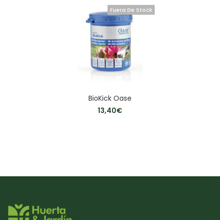
Fuera De Stock
BioKick Oase
13,40
€