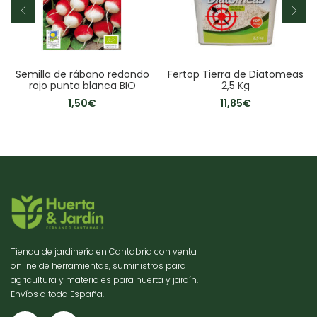
Semilla de rábano redondo
Fertop Tierra de Diatomeas
rojo punta blanca BIO
2,5 Kg
1,50
€
11,85
€
Tienda de jardinería en Cantabria con venta
online de herramientas, suministros para
agricultura y materiales para huerta y jardín.
Envíos a toda España.