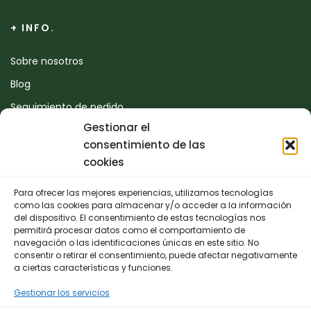
+ INFO.
Sobre nosotros
Blog
Seguimiento de pedido
Gestionar el
Devoluciones
consentimiento de las
Contacto
cookies
Para ofrecer las mejores experiencias, utilizamos tecnologías
CONTACTO
como las cookies para almacenar y/o acceder a la información
del dispositivo. El consentimiento de estas tecnologías nos
permitirá procesar datos como el comportamiento de
942 25 50 54
navegación o las identificaciones únicas en este sitio. No
consentir o retirar el consentimiento, puede afectar negativamente
Polígono de Trascueto, parcela 4, 39600 Revilla de
a ciertas características y funciones.
Camargo, Cantabria
Gestionar los servicios
info@fernando-santamaria.com