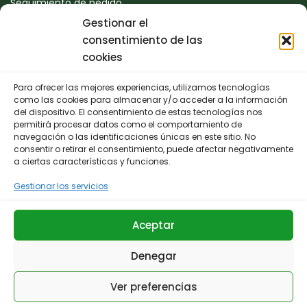
Seguimiento de pedido
Gestionar el
Devoluciones
consentimiento de las
Contacto
cookies
Para ofrecer las mejores experiencias, utilizamos tecnologías
CONTACTO
como las cookies para almacenar y/o acceder a la información
del dispositivo. El consentimiento de estas tecnologías nos
permitirá procesar datos como el comportamiento de
942 25 50 54
navegación o las identificaciones únicas en este sitio. No
consentir o retirar el consentimiento, puede afectar negativamente
Polígono de Trascueto, parcela 4, 39600 Revilla de
a ciertas características y funciones.
Camargo, Cantabria
Gestionar los servicios
info@fernando-santamaria.com
Aceptar
Denegar
© 2025 Huerta & Jardín Fernando Santamaría.
Ver preferencias
Términos y Condiciones
Aviso Legal
Política de privacidad