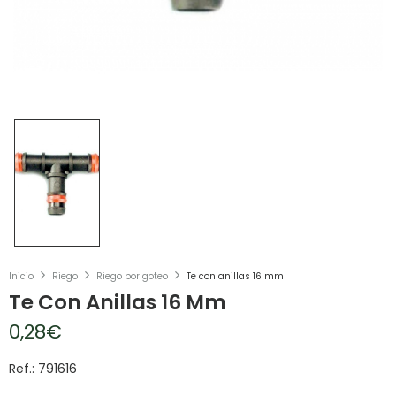
Inicio
Riego
Riego por goteo
Te con anillas 16 mm
Te Con Anillas 16 Mm
0,28
€
Ref.: 791616