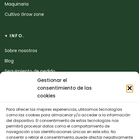
Maquinaria
Cultivo Grow zone
+ INFO.
Sobre nosotros
Blog
Seguimiento de pedido
Gestionar el
Devoluciones
consentimiento de las
Contacto
cookies
Para ofrecer las mejores experiencias, utilizamos tecnologías
CONTACTO
como las cookies para almacenar y/o acceder a la información
del dispositivo. El consentimiento de estas tecnologías nos
permitirá procesar datos como el comportamiento de
942 25 50 54
navegación o las identificaciones únicas en este sitio. No
consentir o retirar el consentimiento, puede afectar negativamente
Polígono de Trascueto, parcela 4, 39600 Revilla de