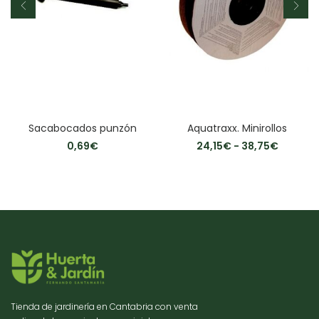
Sacabocados punzón
Aquatraxx. Minirollos
0,69
€
24,15
€
-
38,75
€
Tienda de jardinería en Cantabria con venta