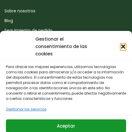
Sobre nosotros
Blog
Seguimiento de pedido
Gestionar el
Devoluciones
consentimiento de las
Contacto
cookies
Para ofrecer las mejores experiencias, utilizamos tecnologías
CONTACTO
como las cookies para almacenar y/o acceder a la información
del dispositivo. El consentimiento de estas tecnologías nos
permitirá procesar datos como el comportamiento de
942 25 50 54
navegación o las identificaciones únicas en este sitio. No
consentir o retirar el consentimiento, puede afectar negativamente
Polígono de Trascueto, parcela 4, 39600 Revilla de
a ciertas características y funciones.
Camargo, Cantabria
Gestionar los servicios
info@fernando-santamaria.com
Aceptar