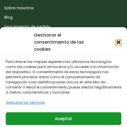
Sobre nosotros
Blog
Seguimiento de pedido
Gestionar el
Devoluciones
consentimiento de las
Contacto
cookies
Para ofrecer las mejores experiencias, utilizamos tecnologías
CONTACTO
como las cookies para almacenar y/o acceder a la información
del dispositivo. El consentimiento de estas tecnologías nos
permitirá procesar datos como el comportamiento de
942 25 50 54
navegación o las identificaciones únicas en este sitio. No
consentir o retirar el consentimiento, puede afectar negativamente
Polígono de Trascueto, parcela 4, 39600 Revilla de
a ciertas características y funciones.
Camargo, Cantabria
Gestionar los servicios
info@fernando-santamaria.com
Aceptar