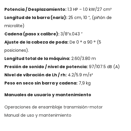
Potencia / Desplazamiento:
1.3 HP – 1.0 kW/27 cm³
Longitud de la barra (nariz):
25 cm, 10 ”, (piñón de
microlite)
Cadena (paso x calibre):
3/8”x.043 ”
Ajuste de la cabeza de poda:
De 0 ° a 90 ° (5
posiciones).
Longitud total de la máquina:
2.60/3.80 m
Presión de sonido / nivel de potencia:
97/107.5 dB (A)
Nivel de vibración de Lh / rh:
4.2/5.9 m/s²
Peso en seco sin barra y cadena:
7,9 kg
Manuales de usuario y mantenimiento
Operaciones de ensamblaje transmisión-motor
Manual de uso y mantenimiento