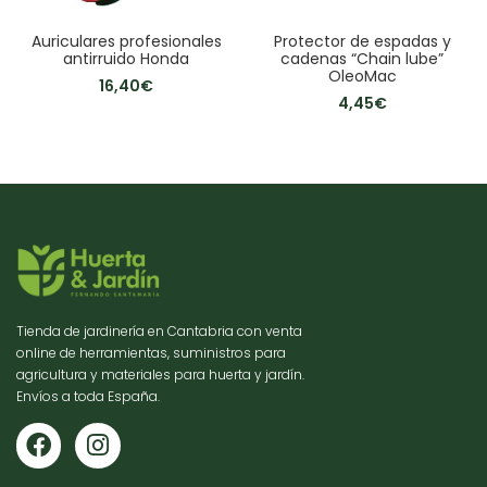
Auriculares profesionales
Protector de espadas y
antirruido Honda
cadenas “Chain lube”
OleoMac
16,40
€
4,45
€
Tienda de jardinería en Cantabria con venta
online de herramientas, suministros para
agricultura y materiales para huerta y jardín.
Envíos a toda España.