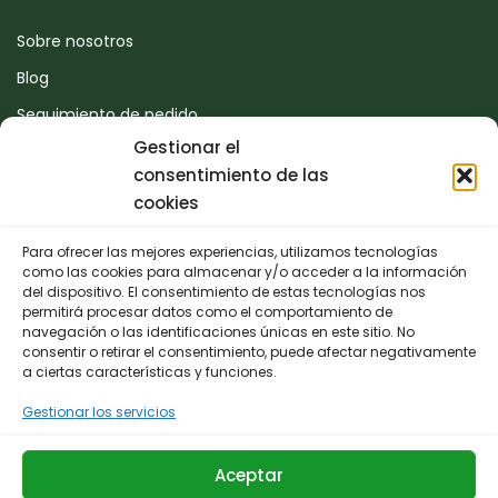
Sobre nosotros
Blog
Seguimiento de pedido
Gestionar el
Devoluciones
consentimiento de las
Contacto
cookies
Para ofrecer las mejores experiencias, utilizamos tecnologías
CONTACTO
como las cookies para almacenar y/o acceder a la información
del dispositivo. El consentimiento de estas tecnologías nos
permitirá procesar datos como el comportamiento de
942 25 50 54
navegación o las identificaciones únicas en este sitio. No
consentir o retirar el consentimiento, puede afectar negativamente
Polígono de Trascueto, parcela 4, 39600 Revilla de
a ciertas características y funciones.
Camargo, Cantabria
Gestionar los servicios
info@fernando-santamaria.com
Aceptar