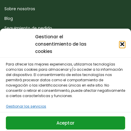
Sobre nosotros
Blog
Seguimiento de pedido
Gestionar el
Devoluciones
consentimiento de las
Contacto
cookies
Para ofrecer las mejores experiencias, utilizamos tecnologías
CONTACTO
como las cookies para almacenar y/o acceder a la información
del dispositivo. El consentimiento de estas tecnologías nos
permitirá procesar datos como el comportamiento de
942 25 50 54
navegación o las identificaciones únicas en este sitio. No
consentir o retirar el consentimiento, puede afectar negativamente
Polígono de Trascueto, parcela 4, 39600 Revilla de
a ciertas características y funciones.
Camargo, Cantabria
Gestionar los servicios
info@fernando-santamaria.com
Aceptar