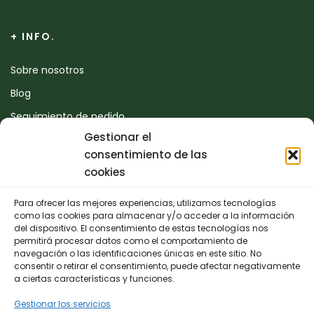
+ INFO.
Sobre nosotros
Blog
Seguimiento de pedido
Gestionar el
Devoluciones
consentimiento de las
Contacto
cookies
Para ofrecer las mejores experiencias, utilizamos tecnologías
CONTACTO
como las cookies para almacenar y/o acceder a la información
del dispositivo. El consentimiento de estas tecnologías nos
permitirá procesar datos como el comportamiento de
942 25 50 54
navegación o las identificaciones únicas en este sitio. No
consentir o retirar el consentimiento, puede afectar negativamente
Polígono de Trascueto, parcela 4, 39600 Revilla de
a ciertas características y funciones.
Camargo, Cantabria
Gestionar los servicios
info@fernando-santamaria.com