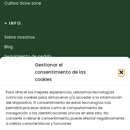
Cultivo Grow zone
+ INFO.
Sobre nosotros
Blog
Seguimiento de pedido
Gestionar el
Devoluciones
consentimiento de las
Contacto
cookies
Para ofrecer las mejores experiencias, utilizamos tecnologías
CONTACTO
como las cookies para almacenar y/o acceder a la información
del dispositivo. El consentimiento de estas tecnologías nos
permitirá procesar datos como el comportamiento de
942 25 50 54
navegación o las identificaciones únicas en este sitio. No
consentir o retirar el consentimiento, puede afectar negativamente
Polígono de Trascueto, parcela 4, 39600 Revilla de
a ciertas características y funciones.
Camargo, Cantabria