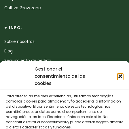
Cultivo Grow zone
+ INFO.
Sobre nosotros
Blog
Seguimiento de pedido
Gestionar el
Devoluciones
consentimiento de las
Contacto
cookies
Para ofrecer las mejores experiencias, utilizamos tecnologías
CONTACTO
como las cookies para almacenar y/o acceder a la información
del dispositivo. El consentimiento de estas tecnologías nos
permitirá procesar datos como el comportamiento de
942 25 50 54
navegación o las identificaciones únicas en este sitio. No
consentir o retirar el consentimiento, puede afectar negativamente
Polígono de Trascueto, parcela 4, 39600 Revilla de
a ciertas características y funciones.