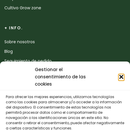
Cultivo Grow zone
+ INFO.
Sobre nosotros
Blog
Seguimiento de pedido
Gestionar el
Devoluciones
consentimiento de las
Contacto
cookies
Para ofrecer las mejores experiencias, utilizamos tecnologías
CONTACTO
como las cookies para almacenar y/o acceder a la información
del dispositivo. El consentimiento de estas tecnologías nos
permitirá procesar datos como el comportamiento de
942 25 50 54
navegación o las identificaciones únicas en este sitio. No
consentir o retirar el consentimiento, puede afectar negativamente
Polígono de Trascueto, parcela 4, 39600 Revilla de
a ciertas características y funciones.