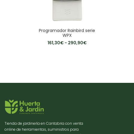
Programador Rainbird serie
WPX
161,30
€
-
290,90
€
Tienda de jardinería en Cantabria con venta
online de herramientas, suministros para