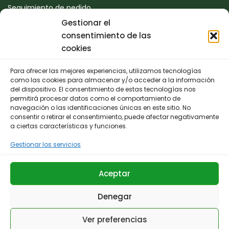
Seguimiento de pedido
Gestionar el
Devoluciones
consentimiento de las
Contacto
cookies
Para ofrecer las mejores experiencias, utilizamos tecnologías
CONTACTO
como las cookies para almacenar y/o acceder a la información
del dispositivo. El consentimiento de estas tecnologías nos
permitirá procesar datos como el comportamiento de
942 25 50 54
navegación o las identificaciones únicas en este sitio. No
consentir o retirar el consentimiento, puede afectar negativamente
Polígono de Trascueto, parcela 4, 39600 Revilla de
a ciertas características y funciones.
Camargo, Cantabria
Gestionar los servicios
info@fernando-santamaria.com
Aceptar
Denegar
© 2025 Huerta & Jardín Fernando Santamaría.
Ver preferencias
Términos y Condiciones
Aviso Legal
Política de privacidad