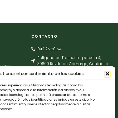
CONTACTO
942 25 50 54
Polígono de Trascueto, parcela 4,
39600 Revilla de Camargo, Cantabria
pedido
info@fernando-santamaria.com
stionar el consentimiento de las cookies
jores experiencias, utilizamos tecnologías como las
nar y/o acceder a la información del dispositivo. El
estas tecnologías nos permitirá procesar datos como el
avegación o las identificaciones únicas en este sitio. No
 el consentimiento, puede afectar negativamente a ciertas
unciones.