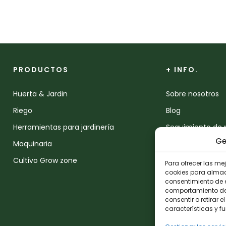
PRODUCTOS
+ INFO.
Huerta & Jardin
Sobre nosotros
Riego
Blog
Herramientas para jardinería
Seguimiento de 
Ge
Maquinaria
Devoluciones
Cultivo Grow zone
Contacto
Para ofrecer las me
cookies para almace
consentimiento de 
comportamiento de n
consentir o retirar
características y f