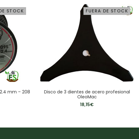
DE STOCK
FUERA DE STOCK
x 2.4 mm – 208
Disco de 3 dientes de acero profesional
OleoMac
18,15
€