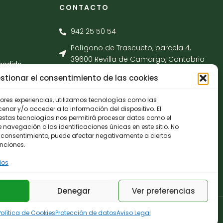
CONTACTO
942 25 50 54
Polígono de Trascueto, parcela 4,
39600 Revilla de Camargo, Cantabria
pedido
info@fernando-santamaria.com
stionar el consentimiento de las cookies
jores experiencias, utilizamos tecnologías como las
nar y/o acceder a la información del dispositivo. El
estas tecnologías nos permitirá procesar datos como el
avegación o las identificaciones únicas en este sitio. No
 el consentimiento, puede afectar negativamente a ciertas
unciones.
ios
Denegar
Ver preferencias
Política de Cookies
Protección de datos
Aviso Legal
privacidad