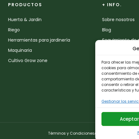
PRODUCTOS
+ INFO.
Huerta & Jardin
Sobre nosotros
Riego
Blog
Herramientas para jardinería
Seguimiento de 
Ge
Maquinaria
Devoluciones
Cultivo Grow zone
Contacto
Para ofrecer las me
cookies para almace
consentimiento de 
comportamiento de n
consentir o retirar
características y f
Gestionar los servic
Aceptar
Términos y Condiciones
Aviso Legal
Política de 