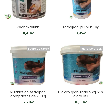
Zeobakterlith
Astralpool pH plus 1 kg
11,40
€
3,35
€
Fuera De Stock
Fuera De Stock
Multiaction Astralpool
Dicloro granulado 5 kg 55%
compactos de 250 g
cloro útil
12,70
€
16,90
€