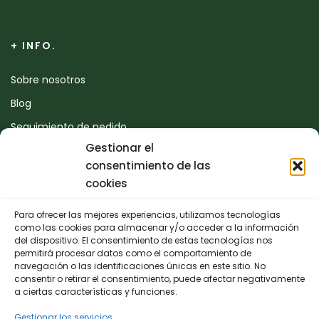
+ INFO.
Sobre nosotros
Blog
Seguimiento de pedido
Gestionar el
Devoluciones
consentimiento de las
Contacto
cookies
Para ofrecer las mejores experiencias, utilizamos tecnologías
CONTACTO
como las cookies para almacenar y/o acceder a la información
del dispositivo. El consentimiento de estas tecnologías nos
permitirá procesar datos como el comportamiento de
942 25 50 54
navegación o las identificaciones únicas en este sitio. No
consentir o retirar el consentimiento, puede afectar negativamente
Polígono de Trascueto, parcela 4, 39600 Revilla de
a ciertas características y funciones.
Camargo, Cantabria
Gestionar los servicios