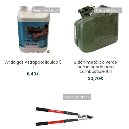
Fuera De Stock
Fuera De Stock
Antialgas Astrapool líquido 5
Bidón metálico verde
l
homologado para
combustible 10 l
6,40
€
30,70
€
Fuera De Stock